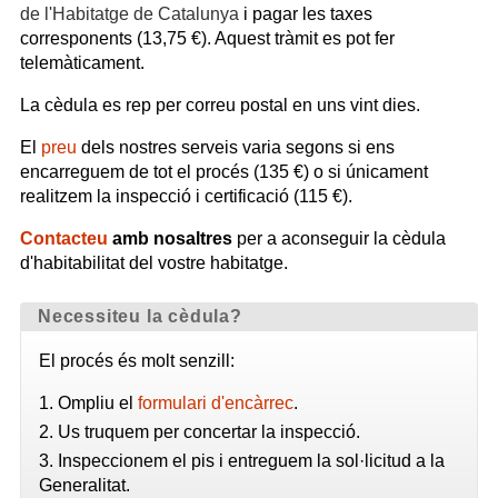
de l'Habitatge de Catalunya
i pagar les taxes
corresponents (13,75 €). Aquest tràmit es pot fer
telemàticament.
La cèdula es rep per correu postal en uns vint dies.
El
preu
dels nostres serveis varia segons si ens
encarreguem de tot el procés (135 €) o si únicament
realitzem la inspecció i certificació (115 €).
Contacteu
amb nosaltres
per a aconseguir la cèdula
d'habitabilitat del vostre habitatge.
Necessiteu la cèdula?
El procés és molt senzill:
Ompliu el
formulari d'encàrrec
.
Us truquem per concertar la inspecció.
Inspeccionem el pis i entreguem la sol·licitud a la
Generalitat.