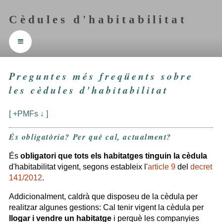
Cèdules d'habitabilitat
≡
Preguntes més freqüents sobre
les cèdules d'habitabilitat
[ +PMFs ↓ ]
És obligatòria? Per què cal, actualment?
És
obligatori que tots els habitatges tinguin la cèdula
d'habitabilitat vigent, segons estableix l'
article 9
del
decret
141/2012
.
Addicionalment, caldrà que disposeu de la cèdula per
realitzar algunes gestions: Cal tenir vigent la cèdula per
llogar i vendre un habitatge
i perquè les companyies