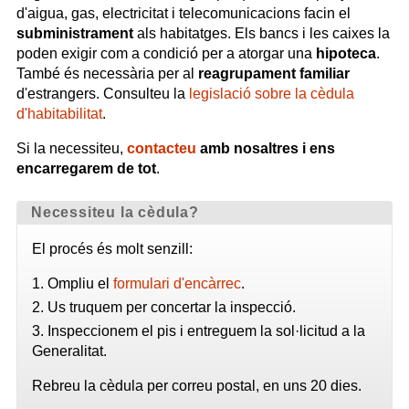
d'aigua, gas, electricitat i telecomunicacions facin el
subministrament
als habitatges. Els bancs i les caixes la
poden exigir com a condició per a atorgar una
hipoteca
.
També és necessària per al
reagrupament familiar
d'estrangers. Consulteu la
legislació sobre la cèdula
d'habitabilitat
.
Si la necessiteu,
contacteu
amb nosaltres i ens
encarregarem de tot
.
Necessiteu la cèdula?
El procés és molt senzill:
Ompliu el
formulari d'encàrrec
.
Us truquem per concertar la inspecció.
Inspeccionem el pis i entreguem la sol·licitud a la
Generalitat.
Rebreu la cèdula per correu postal, en uns 20 dies.