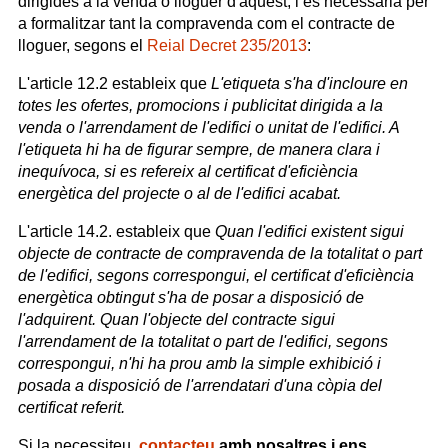
dirigides a la venda o lloguer d'aquest, i és necessària per
a formalitzar tant la compravenda com el contracte de
lloguer, segons el
Reial Decret 235/2013
:
L'article 12.2 estableix que
L'etiqueta s'ha d'incloure en
totes les ofertes, promocions i publicitat dirigida a la
venda o l'arrendament de l'edifici o unitat de l'edifici. A
l'etiqueta hi ha de figurar sempre, de manera clara i
inequívoca, si es refereix al certificat d'eficiència
energètica del projecte o al de l'edifici acabat.
L'article 14.2. estableix que
Quan l'edifici existent sigui
objecte de contracte de compravenda de la totalitat o part
de l'edifici, segons correspongui, el certificat d'eficiència
energètica obtingut s'ha de posar a disposició de
l'adquirent. Quan l'objecte del contracte sigui
l'arrendament de la totalitat o part de l'edifici, segons
correspongui, n'hi ha prou amb la simple exhibició i
posada a disposició de l'arrendatari d'una còpia del
certificat referit.
Si la necessiteu,
contacteu
amb nosaltres i ens